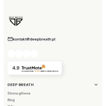
kontakt@deepbreath.pl
4.9
Na podstawie
10 431
opinii
z całego okresu
Linki w stopce
DEEP BREATH
Strona główna
Blog