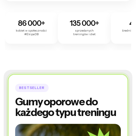
86 000+
135 000+
4,
kobiet w społeczności
sprzedanych
średnia o
#EkipaDB
treningów i diet
kli
BESTSELLER
Gumy oporowe do
każdego typu treningu