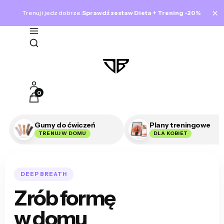
×
Trenuj i jedz dobrze.
Sprawdź zestaw Dieta + Trening -20%
Otwórz wyszukiwarkę
Produkty w koszyku: 0. Zobacz szczegóły
Gumy do ćwiczeń
Plany treningowe
TRENUJ W DOMU
DLA KOBIET
DEEP BREATH
Zrób formę
w domu