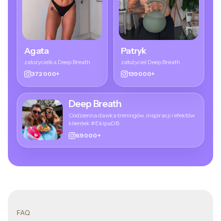
Agata
Patryk
założycielka Deep Breath
założyciel Deep Breath
372 000+
139 000+
Deep Breath
Codzienna dawka treningów, inspiracji i efektów
klientek #EkipaDB.
69 000+
FAQ